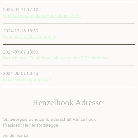
&
Abzeichen
2025-01-11 17:10
Generalversammlungen
Generalversammlung Renzelhook 2025
Adminzugang
Festablauf
2024-12-13 19:30
Festablauf
Krommerter Offizierstreffen
Festverlauf
2026
Schützen
2024-07-07 13:00
feiern
Besuch des 250jährigen Jubiläums des BSV Krechting
Feste
Jubiläum
2024-05-01 08:45
2013
Kranzniederlegung 2024
Jubiläum
2013
Ablauf
des
Renzelhook Adresse
Jubiläums
Anfahrt
zur
St. Georgius Schützenbruderschaft Renzelhook
Festwiese
Präsident Heiner Rottstegge
BBV
Berichte
An der Aa 1a