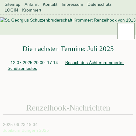
Navigation
Sitemap
Anfahrt
Kontakt
Impressum
Datenschutz
überspringen
LOGIN
Krommert
Navigation
Renzelhook
überspringen
Aktuelles
Neuigkeiten
Historie
Die nächsten Termine: Juli 2025
Könige
und
12.07.2025 20:00–17:14
Besuch des Ächtercrommerter
Königinnen
Schützenfestes
Geschichte
Renzelhook
der
Verein
Renzelhooker
Vorstand
Allgemeine
Renzelhook-Nachrichten
Daten
Satzung
als
2025-06-23 19:34
.pdf
Jubiläum Büngern 2025
Fahne