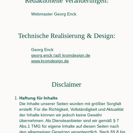
Redaktionelle Veränderungen:
&
Abzeichen
Webmaster Georg Enck
Generalversammlungen
Adminzugang
Festablauf
Festablauf
Technische Realisierung & Design:
Festverlauf
2026
Schützen
Georg Enck
feiern
georg.enck (ad) kromdesign.de
Feste
www.kromdesign.de
Jubiläum
2013
Jubiläum
2013
Disclaimer
Ablauf
des
Haftung für Inhalte
Jubiläums
Die Inhalte unserer Seiten wurden mit größter Sorgfalt
Anfahrt
erstellt. Für die Richtigkeit, Vollständigkeit und Aktualität
zur
der Inhalte können wir jedoch keine Gewähr
Festwiese
übernehmen. Als Diensteanbieter sind wir gemäß § 7
BBV
Abs.1 TMG für eigene Inhalte auf diesen Seiten nach
Berichte
den allgemeinen Gesetzen verantwortlich. Nach §§ 8 bis