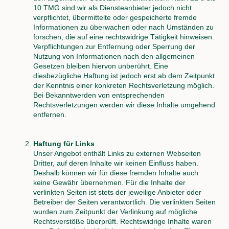
Jubiläum
10 TMG sind wir als Diensteanbieter jedoch nicht
Bilder
verpflichtet, übermittelte oder gespeicherte fremde
vom
Informationen zu überwachen oder nach Umständen zu
Jubiläum
forschen, die auf eine rechtswidrige Tätigkeit hinweisen.
Bildergalerien
Verpflichtungen zur Entfernung oder Sperrung der
Schützenfestbilder
Nutzung von Informationen nach den allgemeinen
Jubiläumsbilder
Gesetzen bleiben hiervon unberührt. Eine
Filme
diesbezügliche Haftung ist jedoch erst ab dem Zeitpunkt
zum
der Kenntnis einer konkreten Rechtsverletzung möglich.
1.
Bei Bekanntwerden von entsprechenden
Mai
Rechtsverletzungen werden wir diese Inhalte umgehend
Kranzniederlegung
entfernen.
2021
Haftung für Links
Unser Angebot enthält Links zu externen Webseiten
Dritter, auf deren Inhalte wir keinen Einfluss haben.
Deshalb können wir für diese fremden Inhalte auch
keine Gewähr übernehmen. Für die Inhalte der
verlinkten Seiten ist stets der jeweilige Anbieter oder
Betreiber der Seiten verantwortlich. Die verlinkten Seiten
wurden zum Zeitpunkt der Verlinkung auf mögliche
Rechtsverstöße überprüft. Rechtswidrige Inhalte waren