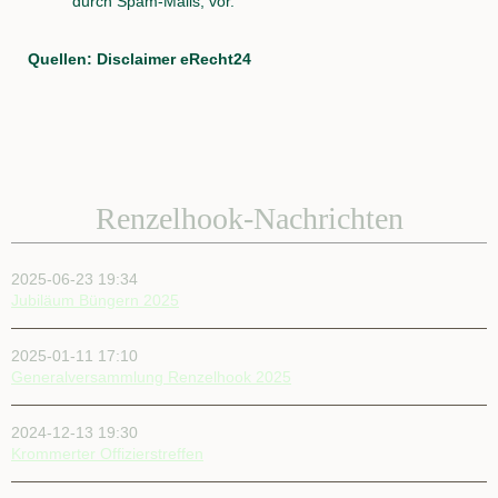
durch Spam-Mails, vor.
Quellen: Disclaimer eRecht24
Renzelhook-Nachrichten
2025-06-23 19:34
Jubiläum Büngern 2025
2025-01-11 17:10
Generalversammlung Renzelhook 2025
2024-12-13 19:30
Krommerter Offizierstreffen