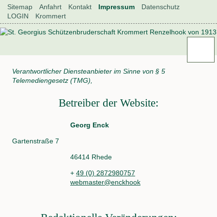
Navigation
Sitemap
Anfahrt
Kontakt
Impressum
Datenschutz
überspringen
LOGIN
Krommert
Navigation
Renzelhook
überspringen
Aktuelles
Neuigkeiten
Verantwortlicher Diensteanbieter im Sinne von § 5
Historie
Telemediengesetz (TMG),
Könige
und
Betreiber der Website:
Königinnen
Geschichte
Renzelhook
Georg Enck
der
Verein
Gartenstraße 7
Renzelhooker
46414 Rhede
Vorstand
Allgemeine
+
49 (0) 2872980757
Daten
webmaster@enckhook
Satzung
als
.pdf
Fahne