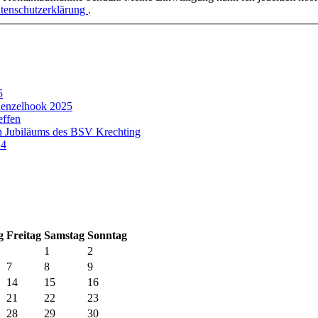
tenschutzerklärung
.
5
enzelhook 2025
effen
n Jubiläums des BSV Krechting
24
g
Fr
eitag
Sa
mstag
So
nntag
1
2
7
8
9
14
15
16
21
22
23
28
29
30