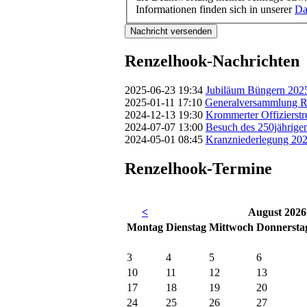
Informationen finden sich in unserer
Da
Nachricht versenden
Renzelhook-Nachrichten
2025-06-23 19:34
Jubiläum Büngern 202
2025-01-11 17:10
Generalversammlung R
2024-12-13 19:30
Krommerter Offizierstr
2024-07-07 13:00
Besuch des 250jährige
2024-05-01 08:45
Kranzniederlegung 20
Renzelhook-Termine
<
August 2026
Mo
ntag
Di
enstag
Mi
ttwoch
Do
nnersta
3
4
5
6
10
11
12
13
17
18
19
20
24
25
26
27