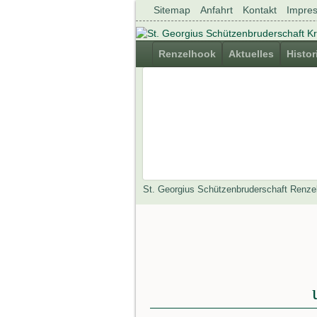
Navigation
Sitemap
Anfahrt
Kontakt
Impre
überspringen
Navigation
Renzelhook
Aktuelles
Histor
überspringen
St. Georgius Schützenbruderschaft Renze