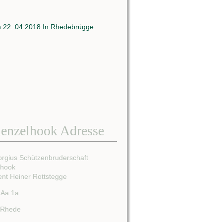
n 22. 04.2018 In Rhedebrügge.
enzelhook Adresse
orgius Schützenbruderschaft
lhook
ent Heiner Rottstegge
 Aa 1a
 Rhede