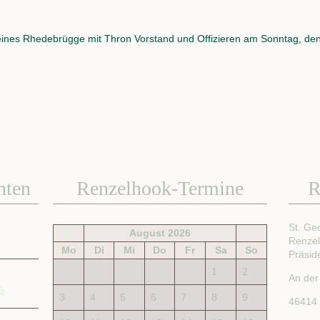
ines Rhedebrügge mit Thron Vorstand und Offizieren am Sonntag, de
hten
Renzelhook-Termine
R
St. Ge
<
August 2026
Renze
Mo
Di
Mi
Do
Fr
Sa
So
Präsid
1
2
An der
5
3
4
5
6
7
8
9
46414