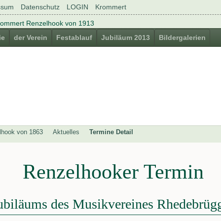
ssum
Datenschutz
LOGIN
Krommert
ie
der Verein
Festablauf
Jubiläum 2013
Bildergalerien
lhook von 1863
Aktuelles
Termine Detail
Renzelhooker Termin
ubiläums des Musikvereines Rhedebrüg