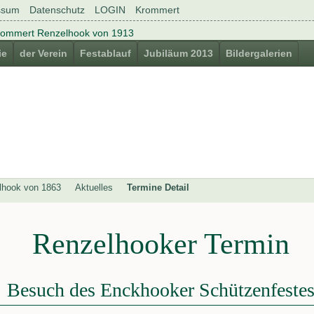
ssum
Datenschutz
LOGIN
Krommert
ie
der Verein
Festablauf
Jubiläum 2013
Bildergalerien
lhook von 1863
Aktuelles
Termine Detail
Renzelhooker Termin
Besuch des Enckhooker Schützenfeste