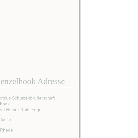
enzelhook Adresse
orgius Schützenbruderschaft
lhook
ent Heiner Rottstegge
 Aa 1a
 Rhede