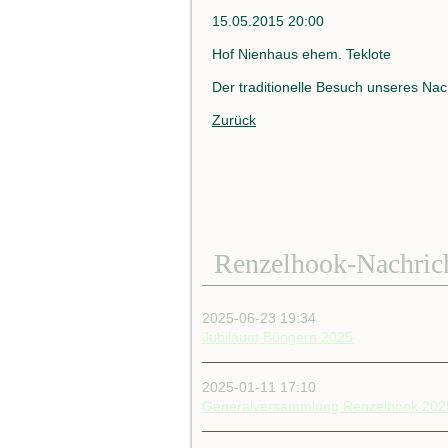
15.05.2015 20:00
Hof Nienhaus ehem. Teklote
Der traditionelle Besuch unseres Na
Zurück
Renzelhook-Nachric
2025-06-23 19:34
Jubiläum Büngern 2025
2025-01-11 17:10
Generalversammlung Renzelhook 202