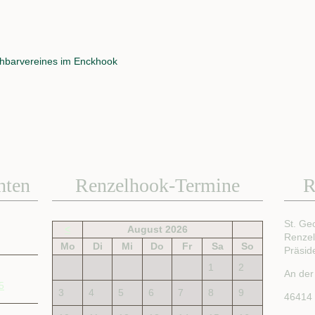
chbarvereines im Enckhook
hten
Renzelhook-Termine
R
St. Ge
<
August 2026
Renze
Mo
Di
Mi
Do
Fr
Sa
So
Präsid
1
2
An der
5
3
4
5
6
7
8
9
46414