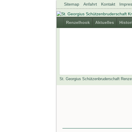
Navigation
Sitemap
Anfahrt
Kontakt
Impre
überspringen
Navigation
Renzelhook
Aktuelles
Histor
überspringen
St. Georgius Schützenbruderschaft Renze