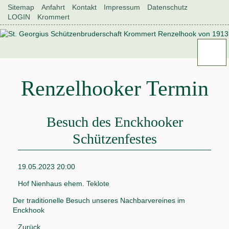
Navigation
Sitemap
Anfahrt
Kontakt
Impressum
Datenschutz
überspringen
LOGIN
Krommert
Navigation
Renzelhook
überspringen
Aktuelles
Neuigkeiten
Historie
Renzelhooker Termin
Könige
und
Königinnen
Geschichte
Besuch des Enckhooker
Renzelhook
Schützenfestes
der
Verein
Renzelhooker
Vorstand
19.05.2023 20:00
Allgemeine
Hof Nienhaus ehem. Teklote
Daten
Satzung
Der traditionelle Besuch unseres Nachbarvereines im
als
Enckhook
.pdf
Fahne
Zurück