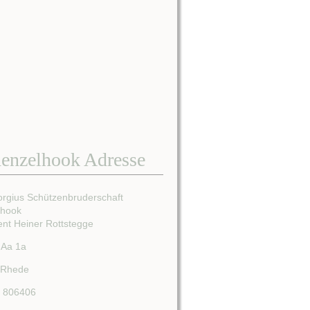
enzelhook Adresse
orgius Schützenbruderschaft
lhook
ent Heiner Rottstegge
 Aa 1a
 Rhede
/ 806406