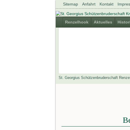
Navigation
Sitemap
Anfahrt
Kontakt
Impre
überspringen
Navigation
Renzelhook
Aktuelles
Histor
überspringen
St. Georgius Schützenbruderschaft Renze
Be