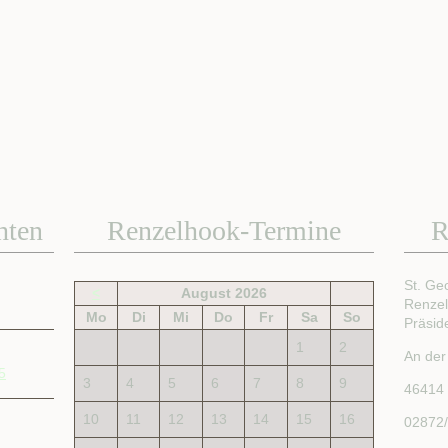
hten
Renzelhook-Termine
R
St. Ge
<
August 2026
Renze
Mo
Di
Mi
Do
Fr
Sa
So
Präsid
1
2
An der
5
3
4
5
6
7
8
9
46414
10
11
12
13
14
15
16
02872