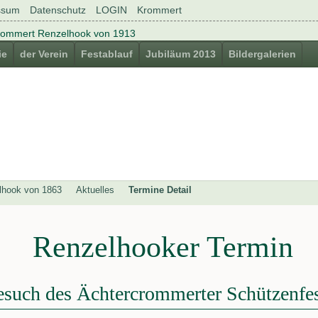
ssum
Datenschutz
LOGIN
Krommert
ie
der Verein
Festablauf
Jubiläum 2013
Bildergalerien
lhook von 1863
Aktuelles
Termine Detail
Renzelhooker Termin
such des Ächtercrommerter Schützenfes