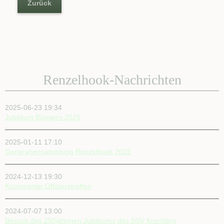
Zurück
Renzelhook-Nachrichten
2025-06-23 19:34
Jubiläum Büngern 2025
2025-01-11 17:10
Generalversammlung Renzelhook 2025
2024-12-13 19:30
Krommerter Offizierstreffen
2024-07-07 13:00
Besuch des 250jährigen Jubiläums des BSV Krechting