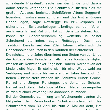
scheidende Präsident", sagte van der Linde und dankte
damit seinem Vorgänger. Die Schützen quittierten dies mit
großem Applaus, berichtet Schriftführer Alfons Seggewiß.
Irgendwann müsse man aufhören, und das Amt in jüngere
Hände legen, sagte Rottstegge im BBV-Gespräch. Er
sicherte den Schützenkollegen allerdings zu, dem Verein
auch weiterhin mit Rat und Tat zur Seite zu stehen. Auch
könne die Generalversammlung weiterhin in seiner
Schreinerei stattfinden, sagte Rottstegge. Das habe
Tradition. Bereits seit den 20er Jahren treffen sich die
Renzelhooker Schützen in den Räumen der Schreinerei.
Die nächsten drei Jahre übernimmt nun Stefan van der Linde
die Aufgabe des Präsidenten. Als neues Vorstandsmitglied
wählten die Renzelhooker Engelbert Habers. Norbert van der
Linde bleibt Major. Er stellte sich für eine Wiederwahl zur
Verfügung und wurde für weitere drei Jahre bestätigt. Zu
neuen Gildemeistern wählten die Schützen Hubert Große-
Renzel und Jürgen Rottstegge, die Johannes Schulze-
Renzel und Stefan Tebrügge ablösen. Neue Kassenprüfer
wurden Michael Wevering und Johannes Mumbeck.
Bei der Generalversammlung am Wochenende planten die
Mitglieder der Renzelhooker Schützenbruderschaft das
Schützenfest vom 30. April bis zum 2. Mai auf dem, Hof