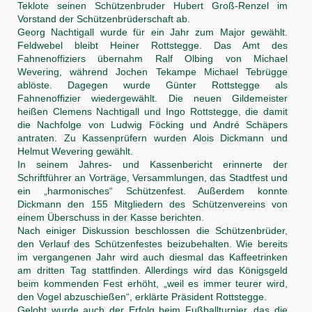
Teklote seinen Schützenbruder Hubert Groß-Renzel im
Vorstand der Schützenbrüderschaft ab.
Georg Nachtigall wurde für ein Jahr zum Major gewählt.
Feldwebel bleibt Heiner Rottstegge. Das Amt des
Fahnenoffiziers übernahm Ralf Olbing von Michael
Wevering, während Jochen Tekampe Michael Tebrügge
ablöste. Dagegen wurde Günter Rottstegge als
Fahnenoffizier wiedergewählt. Die neuen Gildemeister
heißen Clemens Nachtigall und Ingo Rottstegge, die damit
die Nachfolge von Ludwig Föcking und André Schäpers
antraten. Zu Kassenprüfern wurden Alois Dickmann und
Helmut Wevering gewählt.
In seinem Jahres- und Kassenbericht erinnerte der
Schriftführer an Vorträge, Versammlungen, das Stadtfest und
ein „harmonisches“ Schützenfest. Außerdem konnte
Dickmann den 155 Mitgliedern des Schützenvereins von
einem Überschuss in der Kasse berichten.
Nach einiger Diskussion beschlossen die Schützenbrüder,
den Verlauf des Schützenfestes beizubehalten. Wie bereits
im vergangenen Jahr wird auch diesmal das Kaffeetrinken
am dritten Tag stattfinden. Allerdings wird das Königsgeld
beim kommenden Fest erhöht, „weil es immer teurer wird,
den Vogel abzuschießen“, erklärte Präsident Rottstegge.
Gelobt wurde auch der Erfolg beim Fußballturnier, das die