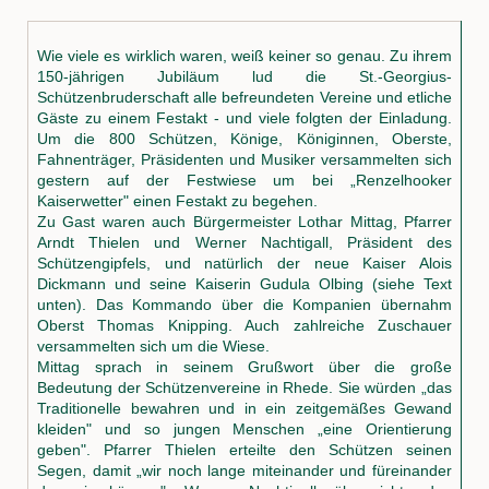
Wie viele es wirklich waren, weiß keiner so genau. Zu ihrem
150-jährigen Jubiläum lud die St.-Georgius-
Schützenbruderschaft alle befreundeten Vereine und etliche
Gäste zu einem Festakt - und viele folgten der Einladung.
Um die 800 Schützen, Könige, Königinnen, Oberste,
Fahnenträger, Präsidenten und Musiker versammelten sich
gestern auf der Festwiese um bei „Renzelhooker
Kaiserwetter" einen Festakt zu begehen.
Zu Gast waren auch Bürgermeister Lothar Mittag, Pfarrer
Arndt Thielen und Werner Nachtigall, Präsident des
Schützengipfels, und natürlich der neue Kaiser Alois
Dickmann und seine Kaiserin Gudula Olbing (siehe Text
unten). Das Kommando über die Kompanien übernahm
Oberst Thomas Knipping. Auch zahlreiche Zuschauer
versammelten sich um die Wiese.
Mittag sprach in seinem Grußwort über die große
Bedeutung der Schützenvereine in Rhede. Sie würden „das
Traditionelle bewahren und in ein zeitgemäßes Gewand
kleiden" und so jungen Menschen „eine Orientierung
geben". Pfarrer Thielen erteilte den Schützen seinen
Segen, damit „wir noch lange miteinander und füreinander