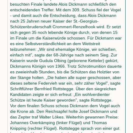
besuchten Finale landete Alois Dickmann schließlich den
entscheidenden Treffer. Mit dem 309. Schuss fiel der Vogel
- und damit auch die Entscheidung, dass Alois Dickmann
nach 25 Jahren neuer Kaiser der St.-Georgius-
Schützenbruderschaft Crommert-Renzelhook wird. Er setzt
sich gegen 35 noch lebende Könige durch, von denen 15
im Finale um die Kaiserwürde schossen. Für Dickmann war
es eine Selbstverständlichkeit an dem Wettstreit
teilzunehmen: „Wir sind ehemalige Könige, wir schießen,
einfach mit", sagte der 68-Jährige nach seinem Sieg. Zur
Kaiserin wurde Gudula Olbing (geborene Ketteler) gekürt,
Dickmanns Königin von 1966. Trotz Schrotmunition dauerte
es zweieinhalb Stunden, bis die Schützen das Holztier von
der Stange holten. „Die haben alle super geschossen, aber
dieses seltene Federvieh war ein, sehr zäher Vogel", sagte
Schriftführer Bernfried Rottstegge. Über den siegreichen
Kandidaten zeigte er sich erfreut: „Ein wohlverdienter
Schütze ist heute Kaiser geworden", sagte Rottstegge.
Vor dem finalen Schuss schoss Dickmann dem Vogel auch
die Krone ab. Den Reichsapfel holte Josef Dickmann und
das Zepter traf Walter Lökes. Weiterhin gewannen Preise:
Johannes Overkämping (linker Flügel) und Thomas
Knipping (rechter Flügel). Rottstegge sprach von einer gut